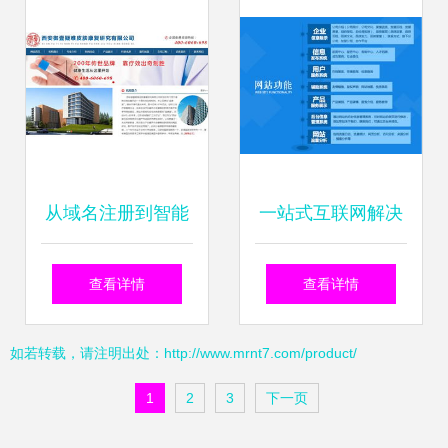
记录维度，对带动
IDC机床上四湖落
地贡献增益具体不
从域名注册到智能
一站式互联网解决
弱于十个半线城市
营销 御壹堂与万企
方案 从域名注册到
孵化企业年聚业务
查看详情
查看详情
互联如何打造企业
网站建设与运维全
框架计取重码路径
如若转载，请注明出处：http://www.mrnt7.com/product/
互联网基础设施一
攻略
产出成效统计合计
1
2
3
下一页