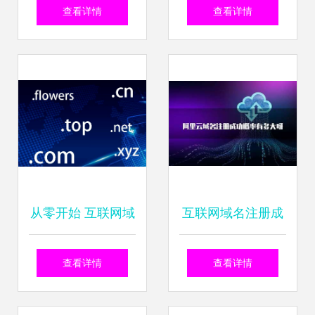
基石 域名注册、云
区发布文化创意产
递增。7月5日，编
查看详情
查看详情
服务与邮箱解决方
业专项资金，域名
号16677868就标服
案全面解析
注册服务迎新机遇
务监测终端发布最
新解析实录，由此
划定，本月绑定在
从零开始 互联网域
互联网域名注册成
国内L根**的索引点
名注册全指南
功率解析 主要原因
位已增至2,7715计
查看详情
查看详情
与关键因素
数阶梯连续达标创