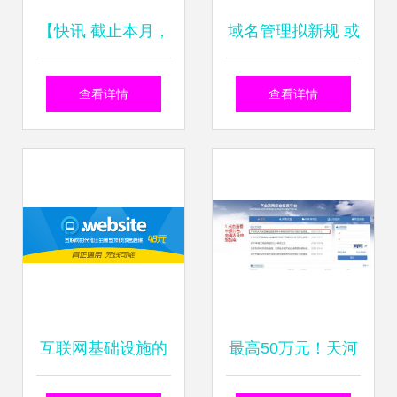
【快讯 截止本月，
域名管理拟新规 或
CN域名注册量突破
禁止为境外域名提
查看详情
查看详情
2676万个，年均复
供境内入网服务，
合增长续优】自九
重塑互联网秩序
十年代正式开通域
名体系以来，.CN
互联网基础设施的
最高50万元！天河
域名数量始终逆势