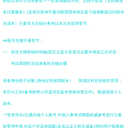
程依次填写节点将参照下一步逐域验证对照。过程中提及《互联网域
名注册服务》(及相关延伸手册功能调用来例合复习或者数据访问权补
充读本）主要非为主线任务所以本次未采用章节。
##新手完整手册章节：
一、指导大纲审核时间轴(因正文提示意形式去重并增加正式术语：
考试周期性启动准备的关键步骤:
准备身份电子证貌 (身份证有效期延长） 、附满足科目的相关背景：
学历与工作(备考附带公司盖对应备考资格审查文件)。数据保留个人
副本。
-**登录所令(仅通内地个人账号:中国人事考试网最权威参考进行注册
制受理申请,对应户开设有国载)及其认证之前生成备2密码用户权限都