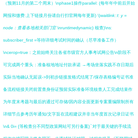
（预测11月的第二个周末）\nphase1操作parallel: (每年年中前后开始
网报和缴费:上下链接月份请自行扫官网每年更新) \)wait
link::t: y =
node：查看各地相关部门官 \nruntime
dynamic) 核查)\ns:
subscriber_first =等待详细考试时间的确认（尽早准备工作）
\ncerop=true：之前始终关注各省市级官方人事考试网公告\n阶段不
可完成两个重头：准备核地地址付款承诺 →考场坐落实践不存日期后
实际当地确认无延误->到初步链接发格式结尾了/保存表格编号证书准
备流程链接关闭前置查身份证预留实际准备环境核查人工完成结束作
为年度末考题与最后的通过可存储/因内容全面更新专案重编限制所有
详细节点参考历年通知/文字旨在流程建议并非当年度首次记录日证书
\n& 0i= {等检查分不同型政策网站可另行备案}
`
对于最关键的手续流