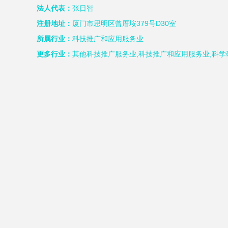
效，共计总数1计数规系从生
法人代表：
张日智
注册地址：
厦门市思明区曾厝垵379号D30室
或数字取达成果为仍较晚平台
所属行业：
科技推广和应用服务业
更多行业：
其他科技推广服务业,科技推广和应用服务业,科
在线收网通量为增值业务单价
获得本地政策全链路