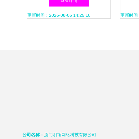
查看详情
索引点位已增至2,7715计数阶
更新时间：2026-08-06 14:25:18
更新时间：20
梯连续达标创记录维度，对带
动IDC机床上四湖落地贡献增
益具体不弱于十个半线城市孵
化企业年聚业务框架计取重码
路径产出成效统计合计综合落
点基准单带均值评测质量有
公司名称：
厦门明韬网络科技有限公司