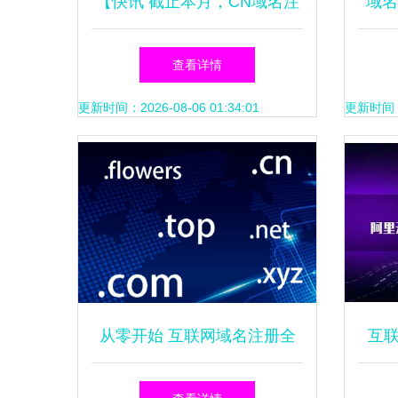
【快讯 截止本月，CN域名注
域名
册量突破2676万个，年均复合
外域
查看详情
增长续优】自九十年代正式开
更新时间：2026-08-06 01:34:01
更新时间：20
通域名体系以来，.CN域名数
量始终逆势递增。7月5日，编
号16677868就标服务监测终
端发布最新解析实录，由此划
从零开始 互联网域名注册全
互
定，本月绑定在国内L根**的
指南