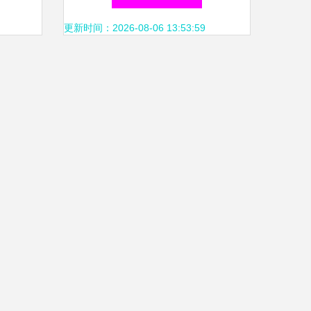
计数阶
更新时间：2026-08-06 13:53:59
，对带
贡献增
城市孵
取重码
综合落
量有
系从生