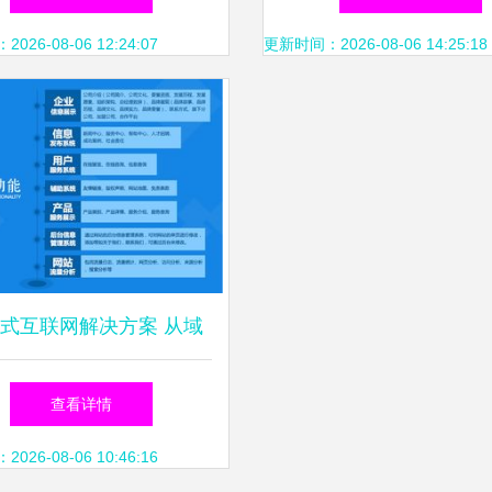
索引点位已增至2,7715
服务迎新机遇
26-08-06 12:24:07
更新时间：2026-08-06 14:25:18
梯连续达标创记录维度
动IDC机床上四湖落地
益具体不弱于十个半线
化企业年聚业务框架计
式互联网解决方案 从域
路径产出成效统计合计
册到网站建设与运维全攻
查看详情
点基准单带均值评测质
略
26-08-06 10:46:16
效，共计总数1计数规