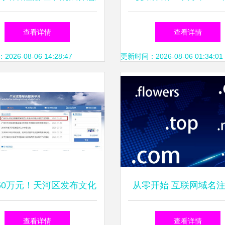
实际应用——以卓克艺术
册量突破2676万个，年
查看详情
查看详情
网为例
增长续优】自九十年代
26-08-06 14:28:47
更新时间：2026-08-06 01:34:01
通域名体系以来，.CN
量始终逆势递增。7月5
号16677868就标服务
端发布最新解析实录，
50万元！天河区发布文化
从零开始 互联网域名
定，本月绑定在国内L根
产业专项资金，域名注册
指南
查看详情
查看详情